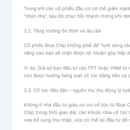
Trong khi các cổ phiếu đầu cơ có thể giảm mạnh
“nhún nhẹ”, sau đó phục hồi nhanh chóng khi tâm 
3.2. Tăng trưởng ổn định và lâu dài
Cổ phiếu Blue Chip không phải để “lướt sóng ch
năng cao bạn sẽ nhận được lợi nhuận gộp hấp dẫ
Ví dụ: Giả sử bạn đầu tư vào FPT hoặc VNM từ 
còn được hưởng hàng loạt cổ tức bằng tiền và c
3.3. Cổ tức đều đặn – nguồn thu thụ động lý tư
Không ít nhà đầu tư giàu có coi cổ tức từ Blue 
Chip trong thời gian dài, các khoản chia cổ tứ
vừa bổ sung thu nhập, vừa có thể tái đầu tư để s