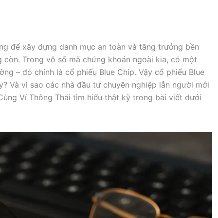
hưng để xây dựng danh mục an toàn và tăng trưởng bền
ng còn. Trong vô số mã chứng khoán ngoài kia, có một
ường – đó chính là cổ phiếu Blue Chip. Vậy cổ phiếu Blue
ậy? Và vì sao các nhà đầu tư chuyên nghiệp lẫn người mới
ng Ví Thông Thái tìm hiểu thật kỹ trong bài viết dưới