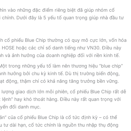
 nhìn vào những đặc điểm riêng biệt đã giúp nhóm cổ
ài chính. Dưới đây là 5 yếu tố quan trọng giúp nhà đầu tư
nh cổ phiếu Blue Chip thường có quy mô cực lớn, vốn hóa
n HOSE hoặc các chỉ số danh tiếng như VN30. Điều này
ịnh và ảnh hưởng của doanh nghiệp đối với nền kinh tế.
 Một trong những yếu tố làm nên thương hiệu “blue chip”
 ảnh hưởng bởi chu kỳ kinh tế. Dù thị trường biến động,
oạt động, thậm chí có khả năng tăng trưởng bền vững.
i lượng giao dịch lớn mỗi phiên, cổ phiếu Blue Chip rất dễ
 lệnh” hay khó thoát hàng. Điều này rất quan trọng với
uyển đổi danh mục.
ản” của cổ phiếu Blue Chip là cổ tức định kỳ – có thể
u tư dài hạn, cổ tức chính là nguồn thu nhập thụ động