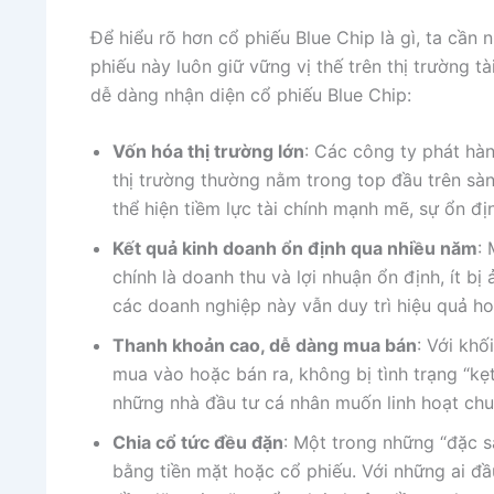
Để hiểu rõ hơn cổ phiếu Blue Chip là gì, ta cần
phiếu này luôn giữ vững vị thế trên thị trường t
dễ dàng nhận diện cổ phiếu Blue Chip:
Vốn hóa thị trường lớn
: Các công ty phát hà
thị trường thường nằm trong top đầu trên sà
thể hiện tiềm lực tài chính mạnh mẽ, sự ổn đ
Kết quả kinh doanh ổn định qua nhiều năm
:
chính là doanh thu và lợi nhuận ổn định, ít bị
các doanh nghiệp này vẫn duy trì hiệu quả h
Thanh khoản cao, dễ dàng mua bán
: Với khố
mua vào hoặc bán ra, không bị tình trạng “kẹt
những nhà đầu tư cá nhân muốn linh hoạt ch
Chia cổ tức đều đặn
: Một trong những “đặc s
bằng tiền mặt hoặc cổ phiếu. Với những ai đầ