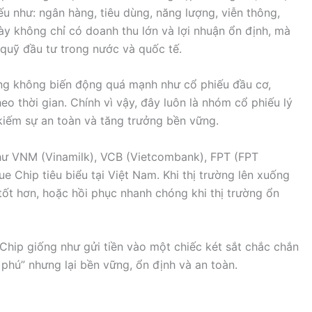
ếu như: ngân hàng, tiêu dùng, năng lượng, viễn thông,
y không chỉ có doanh thu lớn và lợi nhuận ổn định, mà
 quỹ đầu tư trong nước và quốc tế.
ờng không biến động quá mạnh như cổ phiếu đầu cơ,
heo thời gian. Chính vì vậy, đây luôn là nhóm cổ phiếu lý
kiếm sự an toàn và tăng trưởng bền vững.
hư VNM (Vinamilk), VCB (Vietcombank), FPT (FPT
e Chip tiêu biểu tại Việt Nam. Khi thị trường lên xuống
tốt hơn, hoặc hồi phục nhanh chóng khi thị trường ổn
 Chip giống như gửi tiền vào một chiếc két sắt chắc chắn
phú” nhưng lại bền vững, ổn định và an toàn.