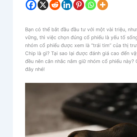
Bạn có thể bắt đầu đầu tư với một vài triệu, n
vững, thì việc chọn đúng cổ phiếu là yếu tố số
nhóm cổ phiếu được xem là “trái tim” của thị tr
Chip là gì? Tại sao lại được đánh giá cao đến v
đều nên cân nhắc nắm giữ nhóm cổ phiếu này? Cù
đây nhé!