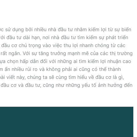
ợc sử dụng bởi nhiều nhà đầu tư nhằm kiếm lợi từ sự biến
ới đầu tư dài hạn, nơi nhà đầu tư tìm kiếm sự phát triển
, đầu cơ chú trọng vào việc thu lợi nhanh chóng từ các
rất ngắn. Với sự tăng trưởng mạnh mẽ của các thị trường
lựa chọn hấp dẫn đối với những ai tìm kiếm lợi nhuận cao
m ẩn nhiều rủi ro và không phải ai cũng có thể thành
i viết này, chúng ta sẽ cùng tìm hiểu về đầu cơ là gì,
ữa đầu cơ và đầu tư, cũng như những yếu tố ảnh hưởng đến