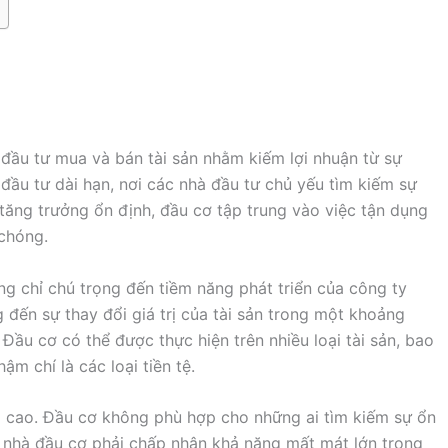
 đầu tư mua và bán tài sản nhằm kiếm lợi nhuận từ sự
đầu tư dài hạn, nơi các nhà đầu tư chủ yếu tìm kiếm sự
ản tăng trưởng ổn định, đầu cơ tập trung vào việc tận dụng
 chóng.
ng chỉ chú trọng đến tiềm năng phát triển của công ty
g đến sự thay đổi giá trị của tài sản trong một khoảng
. Đầu cơ có thể được thực hiện trên nhiều loại tài sản, bao
m chí là các loại tiền tệ.
ro cao. Đầu cơ không phù hợp cho những ai tìm kiếm sự ổn
c nhà đầu cơ phải chấp nhận khả năng mất mát lớn trong