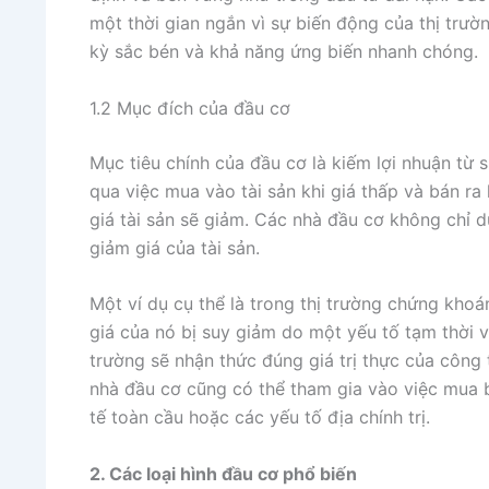
một thời gian ngắn vì sự biến động của thị trườn
kỳ sắc bén và khả năng ứng biến nhanh chóng.
1.2 Mục đích của đầu cơ
Mục tiêu chính của đầu cơ là kiếm lợi nhuận từ s
qua việc mua vào tài sản khi giá thấp và bán ra 
giá tài sản sẽ giảm. Các nhà đầu cơ không chỉ 
giảm giá của tài sản.
Một ví dụ cụ thể là trong thị trường chứng kho
giá của nó bị suy giảm do một yếu tố tạm thời v
trường sẽ nhận thức đúng giá trị thực của công 
nhà đầu cơ cũng có thể tham gia vào việc mua bá
tế toàn cầu hoặc các yếu tố địa chính trị.
2. Các loại hình đầu cơ phổ biến