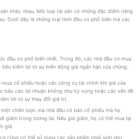
i sản khác nhau. Mỗi loại tài sản có những đặc điểm riêng
u. Dưới đây là những loại hình đầu cơ phổ biến mà các
ức đầu cơ phổ biến nhất. Trong đó, các nhà đầu cơ mua
c tiêu kiếm lợi từ sự biến động giá ngắn hạn của chúng.
ẽ mua cổ phiếu hoặc các công cụ tài chính khi giá của
ư báo cáo lợi nhuận không như kỳ vọng hoặc các vấn đề
iếm lời từ sự thay đổi giá trị.
à một chiến lược mà nhà đầu cơ bán cổ phiếu mà họ
sẽ giảm trong tương lai. Nếu giá giảm, họ có thể mua lại
h giá.
 cơ cũng có thể sử dụng các sản phẩm phái sinh như