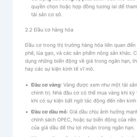
quyền chọn hoặc hợp đồng tương lai để tham
tài sản cơ sở.
2.2 Đầu cơ hàng hóa
Đầu cơ trong thị trường hàng hóa liên quan đến
phê, lúa gạo, và các sản phẩm nông sản khác. C
dụng những biến động về giá trong ngắn hạn, thư
hay các sự kiện kinh tế vĩ mô.
Đầu cơ vàng
: Vàng được xem như một tài sản 
chính trị. Nhà đầu cơ có thể mua vàng khi kỳ
khi có sự kiện bất ngờ tác động đến nền kinh 
Đầu cơ dầu mỏ
: Giá dầu chịu ảnh hưởng mạn
chính sách OPEC, hoặc sự biến động của nền 
của giá dầu để thu lợi nhuận trong ngắn hạn.