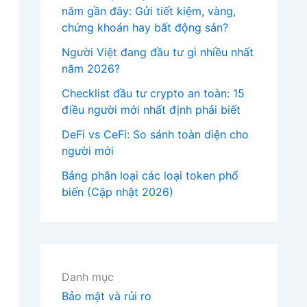
năm gần đây: Gửi tiết kiệm, vàng,
chứng khoán hay bất động sản?
Người Việt đang đầu tư gì nhiều nhất
năm 2026?
Checklist đầu tư crypto an toàn: 15
điều người mới nhất định phải biết
DeFi vs CeFi: So sánh toàn diện cho
người mới
Bảng phân loại các loại token phổ
biến (Cập nhật 2026)
Danh mục
Bảo mật và rủi ro