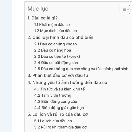
Mục lục
1. Đầu cơ là gì?
1.1 Khái niệm đầu cơ
1.2 Mục đích của đầu cơ
2. Các loại hình đầu cơ phổ biến
2.1 Đầu cơ chứng khoán
2.2 Đầu cơ hàng hóa
2.3 Đầu cơ tiền tệ (Forex)
2.4 Đầu cơ bất động sản
2.5 Đầu cơ thông qua các công cụ tài chính phái sinh
3. Phân biệt đầu cơ với đầu tư
4. Những yếu tố ảnh hưởng đến đầu cơ
4.1 Tin tức và sự kiện kinh tế
4.2 Tâm lý thị trường
4.3 Biến động cung cầu
4.4 Biến động giá ngắn hạn
5. Lợi ích và rủi ro của đầu cơ
5.1 Lợi ích của đầu cơ
5.2 Rủi ro khi tham gia đầu cơ