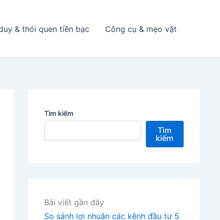
duy & thói quen tiền bạc
Công cụ & mẹo vặt
Tìm kiếm
Tìm
kiếm
Bài viết gần đây
So sánh lợi nhuận các kênh đầu tư 5