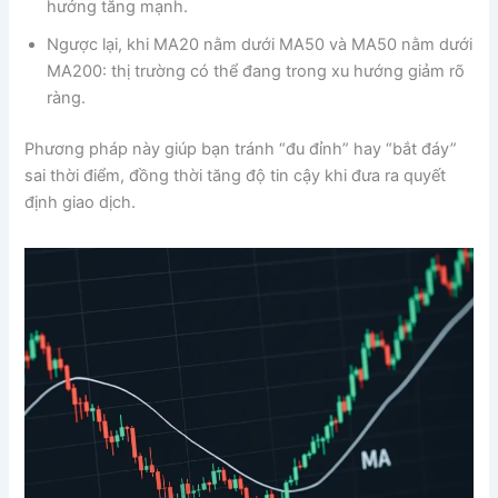
hướng tăng mạnh.
Ngược lại, khi MA20 nằm dưới MA50 và MA50 nằm dưới
MA200: thị trường có thể đang trong xu hướng giảm rõ
ràng.
Phương pháp này giúp bạn tránh “đu đỉnh” hay “bắt đáy”
sai thời điểm, đồng thời tăng độ tin cậy khi đưa ra quyết
định giao dịch.