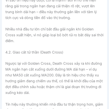
Vì sao tín hiệu này được coi là mạnh? Bởi vì nó thể hiện
rằng giá trong ngắn hạn đang cải thiện rõ rệt, vượt lên
trung bình dài hạn – điều này thường gắn liền với tâm lý
tích cực và dòng tiền đổ vào thị trường.
Nhiều nhà đầu tư lớn chỉ bắt đầu giải ngân khi Golden
Cross xuất hiện, vì nó giúp loại bỏ bớt rủi ro bắt đáy sai thời
điểm.
4.2. Giao cắt tử thần (Death Cross)
Ngược lại với Golden Cross, Death Cross xảy ra khi đường
MA ngắn hạn cắt xuống dưới đường MA dài hạn – ví dụ
như MA50 cắt xuống MA200. Đây là tín hiệu cho thấy xu
hướng giảm đang chiếm ưu thế, có thể là khởi đầu của một
đợt điều chỉnh sâu hoặc thậm chí là giai đoạn thị trường đi
xuống kéo dài.
Tín hiệu này thường khiến nhà đầu tư thận trọng hơn, giảm