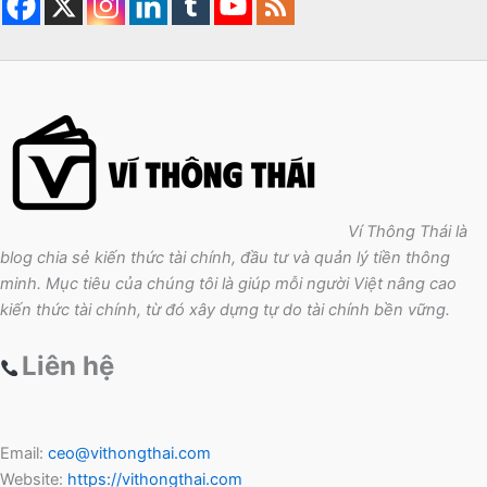
Ví Thông Thái là
blog chia sẻ kiến thức tài chính, đầu tư và quản lý tiền thông
minh. Mục tiêu của chúng tôi là giúp mỗi người Việt nâng cao
kiến thức tài chính, từ đó xây dựng tự do tài chính bền vững.
Liên hệ
Email:
ceo@vithongthai.com
Website:
https://vithongthai.com