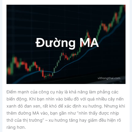
Điểm mạnh của công cụ này là khả năng làm phẳng các
biến động. Khi bạn nhìn vào biểu đồ với quá nhiều cây nến
xanh đỏ đan xen, rất khó để xác định xu hướng. Nhưng khi
thêm đường MA vào, bạn gần như “nhìn thấy được nhịp
thở của thị trường” – xu hướng tăng hay giảm đều hiện rõ
ràng hơn.