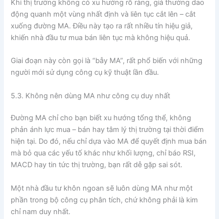
Khi thị trường không có xu hướng rõ ràng, giá thường dao
động quanh một vùng nhất định và liên tục cắt lên – cắt
xuống đường MA. Điều này tạo ra rất nhiều tín hiệu giả,
khiến nhà đầu tư mua bán liên tục mà không hiệu quả.
Giai đoạn này còn gọi là “bẫy MA”, rất phổ biến với những
người mới sử dụng công cụ kỹ thuật lần đầu.
5.3. Không nên dùng MA như công cụ duy nhất
Đường MA chỉ cho bạn biết xu hướng tổng thể, không
phản ánh lực mua – bán hay tâm lý thị trường tại thời điểm
hiện tại. Do đó, nếu chỉ dựa vào MA để quyết định mua bán
mà bỏ qua các yếu tố khác như khối lượng, chỉ báo RSI,
MACD hay tin tức thị trường, bạn rất dễ gặp sai sót.
Một nhà đầu tư khôn ngoan sẽ luôn dùng MA như một
phần trong bộ công cụ phân tích, chứ không phải là kim
chỉ nam duy nhất.