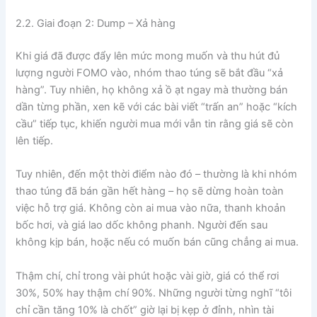
2.2. Giai đoạn 2: Dump – Xả hàng
Khi giá đã được đẩy lên mức mong muốn và thu hút đủ
lượng người FOMO vào, nhóm thao túng sẽ bắt đầu “xả
hàng”. Tuy nhiên, họ không xả ồ ạt ngay mà thường bán
dần từng phần, xen kẽ với các bài viết “trấn an” hoặc “kích
cầu” tiếp tục, khiến người mua mới vẫn tin rằng giá sẽ còn
lên tiếp.
Tuy nhiên, đến một thời điểm nào đó – thường là khi nhóm
thao túng đã bán gần hết hàng – họ sẽ dừng hoàn toàn
việc hỗ trợ giá. Không còn ai mua vào nữa, thanh khoản
bốc hơi, và giá lao dốc không phanh. Người đến sau
không kịp bán, hoặc nếu có muốn bán cũng chẳng ai mua.
Thậm chí, chỉ trong vài phút hoặc vài giờ, giá có thể rơi
30%, 50% hay thậm chí 90%. Những người từng nghĩ “tôi
chỉ cần tăng 10% là chốt” giờ lại bị kẹp ở đỉnh, nhìn tài