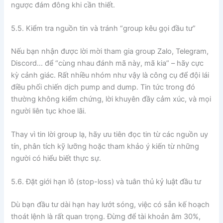
ngược đám đông khi cần thiết.
5.5. Kiểm tra nguồn tin và tránh “group kêu gọi đầu tư”
Nếu bạn nhận được lời mời tham gia group Zalo, Telegram,
Discord… để “cùng nhau đánh mã này, mã kia” – hãy cực
kỳ cảnh giác. Rất nhiều nhóm như vậy là công cụ để đội lái
điều phối chiến dịch pump and dump. Tin tức trong đó
thường không kiểm chứng, lời khuyên đầy cảm xúc, và mọi
người liên tục khoe lãi.
Thay vì tin lời group lạ, hãy ưu tiên đọc tin từ các nguồn uy
tín, phân tích kỹ lưỡng hoặc tham khảo ý kiến từ những
người có hiểu biết thực sự.
5.6. Đặt giới hạn lỗ (stop-loss) và tuân thủ kỷ luật đầu tư
Dù bạn đầu tư dài hạn hay lướt sóng, việc có sẵn kế hoạch
thoát lệnh là rất quan trọng. Đừng để tài khoản âm 30%,