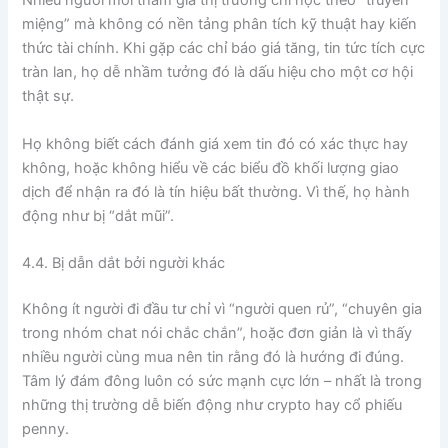
Nhiều người mới tham gia thị trường chỉ học theo “truyền
miệng” mà không có nền tảng phân tích kỹ thuật hay kiến
thức tài chính. Khi gặp các chỉ báo giá tăng, tin tức tích cực
tràn lan, họ dễ nhầm tưởng đó là dấu hiệu cho một cơ hội
thật sự.
Họ không biết cách đánh giá xem tin đó có xác thực hay
không, hoặc không hiểu về các biểu đồ khối lượng giao
dịch để nhận ra đó là tín hiệu bất thường. Vì thế, họ hành
động như bị “dắt mũi”.
4.4. Bị dẫn dắt bởi người khác
Không ít người đi đầu tư chỉ vì “người quen rủ”, “chuyên gia
trong nhóm chat nói chắc chắn”, hoặc đơn giản là vì thấy
nhiều người cùng mua nên tin rằng đó là hướng đi đúng.
Tâm lý đám đông luôn có sức mạnh cực lớn – nhất là trong
những thị trường dễ biến động như crypto hay cổ phiếu
penny.