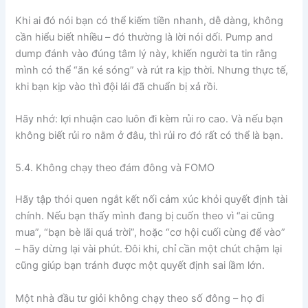
Khi ai đó nói bạn có thể kiếm tiền nhanh, dễ dàng, không
cần hiểu biết nhiều – đó thường là lời nói dối. Pump and
dump đánh vào đúng tâm lý này, khiến người ta tin rằng
mình có thể “ăn ké sóng” và rút ra kịp thời. Nhưng thực tế,
khi bạn kịp vào thì đội lái đã chuẩn bị xả rồi.
Hãy nhớ: lợi nhuận cao luôn đi kèm rủi ro cao. Và nếu bạn
không biết rủi ro nằm ở đâu, thì rủi ro đó rất có thể là bạn.
5.4. Không chạy theo đám đông và FOMO
Hãy tập thói quen ngắt kết nối cảm xúc khỏi quyết định tài
chính. Nếu bạn thấy mình đang bị cuốn theo vì “ai cũng
mua”, “bạn bè lãi quá trời”, hoặc “cơ hội cuối cùng để vào”
– hãy dừng lại vài phút. Đôi khi, chỉ cần một chút chậm lại
cũng giúp bạn tránh được một quyết định sai lầm lớn.
Một nhà đầu tư giỏi không chạy theo số đông – họ đi