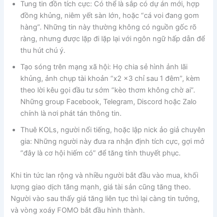
Tung tin đồn tích cực: Có thể là sắp có dự án mới, hợp
đồng khủng, niêm yết sàn lớn, hoặc “cá voi đang gom
hàng”. Những tin này thường không có nguồn gốc rõ
ràng, nhưng được lặp đi lặp lại với ngôn ngữ hấp dẫn để
thu hút chú ý.
Tạo sóng trên mạng xã hội: Họ chia sẻ hình ảnh lãi
khủng, ảnh chụp tài khoản “x2 x3 chỉ sau 1 đêm”, kèm
theo lời kêu gọi đầu tư sớm “kèo thơm không chờ ai”.
Những group Facebook, Telegram, Discord hoặc Zalo
chính là nơi phát tán thông tin.
Thuê KOLs, người nổi tiếng, hoặc lập nick ảo giả chuyên
gia: Những người này đưa ra nhận định tích cực, gợi mở
“đây là cơ hội hiếm có” để tăng tính thuyết phục.
Khi tin tức lan rộng và nhiều người bắt đầu vào mua, khối
lượng giao dịch tăng mạnh, giá tài sản cũng tăng theo.
Người vào sau thấy giá tăng liên tục thì lại càng tin tưởng,
và vòng xoáy FOMO bắt đầu hình thành.