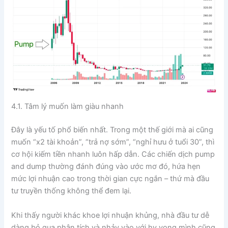
4.1. Tâm lý muốn làm giàu nhanh
Đây là yếu tố phổ biến nhất. Trong một thế giới mà ai cũng
muốn “x2 tài khoản”, “trả nợ sớm”, “nghỉ hưu ở tuổi 30”, thì
cơ hội kiếm tiền nhanh luôn hấp dẫn. Các chiến dịch pump
and dump thường đánh đúng vào ước mơ đó, hứa hẹn
mức lợi nhuận cao trong thời gian cực ngắn – thứ mà đầu
tư truyền thống không thể đem lại.
Khi thấy người khác khoe lợi nhuận khủng, nhà đầu tư dễ
dàng bỏ qua phân tích và nhảy vào với hy vọng mình cũng