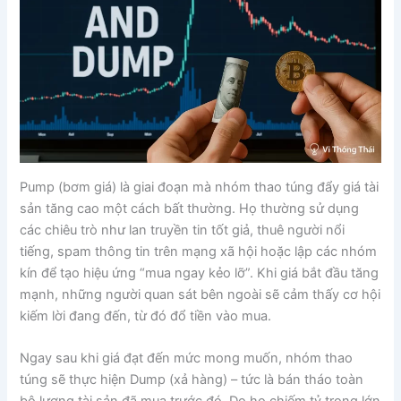
Pump (bơm giá) là giai đoạn mà nhóm thao túng đẩy giá tài
sản tăng cao một cách bất thường. Họ thường sử dụng
các chiêu trò như lan truyền tin tốt giả, thuê người nổi
tiếng, spam thông tin trên mạng xã hội hoặc lập các nhóm
kín để tạo hiệu ứng “mua ngay kẻo lỡ”. Khi giá bắt đầu tăng
mạnh, những người quan sát bên ngoài sẽ cảm thấy cơ hội
kiếm lời đang đến, từ đó đổ tiền vào mua.
Ngay sau khi giá đạt đến mức mong muốn, nhóm thao
túng sẽ thực hiện Dump (xả hàng) – tức là bán tháo toàn
bộ lượng tài sản đã mua trước đó. Do họ chiếm tỷ trọng lớn