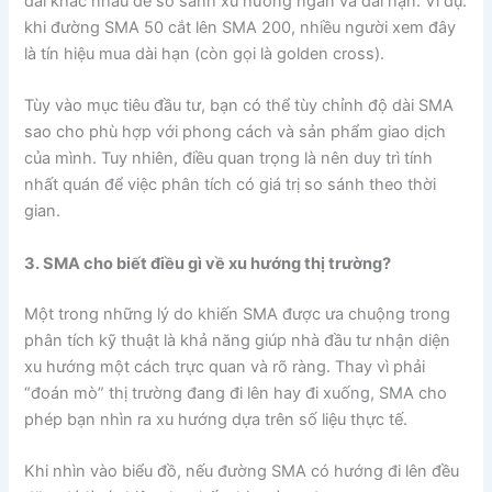
dài khác nhau để so sánh xu hướng ngắn và dài hạn. Ví dụ:
khi đường SMA 50 cắt lên SMA 200, nhiều người xem đây
là tín hiệu mua dài hạn (còn gọi là golden cross).
Tùy vào mục tiêu đầu tư, bạn có thể tùy chỉnh độ dài SMA
sao cho phù hợp với phong cách và sản phẩm giao dịch
của mình. Tuy nhiên, điều quan trọng là nên duy trì tính
nhất quán để việc phân tích có giá trị so sánh theo thời
gian.
3. SMA cho biết điều gì về xu hướng thị trường?
Một trong những lý do khiến SMA được ưa chuộng trong
phân tích kỹ thuật là khả năng giúp nhà đầu tư nhận diện
xu hướng một cách trực quan và rõ ràng. Thay vì phải
“đoán mò” thị trường đang đi lên hay đi xuống, SMA cho
phép bạn nhìn ra xu hướng dựa trên số liệu thực tế.
Khi nhìn vào biểu đồ, nếu đường SMA có hướng đi lên đều