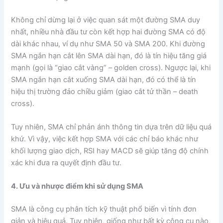
Không chỉ dừng lại ở việc quan sát một đường SMA duy
nhất, nhiều nhà đầu tư còn kết hợp hai đường SMA có độ
dài khác nhau, ví dụ như SMA 50 và SMA 200. Khi đường
SMA ngắn hạn cắt lên SMA dài hạn, đó là tín hiệu tăng giá
mạnh (gọi là “giao cắt vàng” – golden cross). Ngược lại, khi
SMA ngắn hạn cắt xuống SMA dài hạn, đó có thể là tín
hiệu thị trường đảo chiều giảm (giao cắt tử thần – death
cross).
Tuy nhiên, SMA chỉ phản ánh thông tin dựa trên dữ liệu quá
khứ. Vì vậy, việc kết hợp SMA với các chỉ báo khác như
khối lượng giao dịch, RSI hay MACD sẽ giúp tăng độ chính
xác khi đưa ra quyết định đầu tư.
4. Ưu và nhược điểm khi sử dụng SMA
SMA là công cụ phân tích kỹ thuật phổ biến vì tính đơn
giản và hiệu quả. Tuy nhiên, giống như bất kỳ công cụ nào,