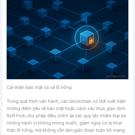
Cải thiện bảo mật và vá lỗ hổng
Trong quá trình vận hành, các blockchain có thể xuất hiện
những điểm yếu về bảo mật hoặc cách xác thực giao dịch.
Soft Fork cho phép điều chỉnh lại các quy tắc nhằm loại bỏ
những hành vi không mong muốn, giảm nguy cơ bị khai
thác lỗ hổng, mà không cần làm gián đoạn toàn bộ mạng