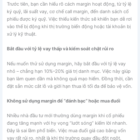
Trước tiên, bạn cần hiểu rõ cách margin hoạt động, từ tỷ lệ
ký quỹ, lãi suất vay, cơ chế call margin, đến danh sách cổ
phiếu được ký quỹ. Việc thiếu kiến thức sẽ khiến bạn dễ rơi
vào thế bị động khi thị trường biến động hoặc tài khoản bị
xử lý kỹ thuật.
Bắt đầu với tỷ lệ vay thấp và kiểm soát chặt rủi ro
Nếu muốn thử sử dụng margin, hãy bắt đầu với tỷ lệ vay
nhỏ – chẳng hạn 10%–20% giá trị danh mục. Việc này giúp
bạn làm quen dần mà không quá mạo hiểm. Đồng thời, cần
đặt sẵn mức cắt lỗ và giới hạn thua lỗ tối đa để bảo vệ vốn.
Không sử dụng margin để “đánh bạc” hoặc mua đuổi
Nhiều nhà đầu tư mới thường dùng margin khi cổ phiếu
đang tăng mạnh với hy vọng “lướt sóng” kiếm lời nhanh.
Đây là sai lầm phổ biến. Việc mua đuổi giá cao bằng vốn
vay rất rủi ro, nhất là khi thị trường quay đầu đột ngột.