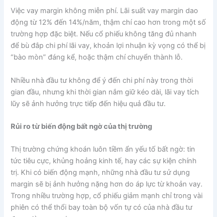
Việc vay margin không miễn phí. Lãi suất vay margin dao
động từ 12% đến 14%/năm, thậm chí cao hơn trong một số
trường hợp đặc biệt. Nếu cổ phiếu không tăng đủ nhanh
để bù đắp chi phí lãi vay, khoản lợi nhuận kỳ vọng có thể bị
“bào mòn” đáng kể, hoặc thậm chí chuyển thành lỗ.
Nhiều nhà đầu tư không để ý đến chi phí này trong thời
gian đầu, nhưng khi thời gian nắm giữ kéo dài, lãi vay tích
lũy sẽ ảnh hưởng trực tiếp đến hiệu quả đầu tư.
Rủi ro từ biến động bất ngờ của thị trường
Thị trường chứng khoán luôn tiềm ẩn yếu tố bất ngờ: tin
tức tiêu cực, khủng hoảng kinh tế, hay các sự kiện chính
trị. Khi có biến động mạnh, những nhà đầu tư sử dụng
margin sẽ bị ảnh hưởng nặng hơn do áp lực từ khoản vay.
Trong nhiều trường hợp, cổ phiếu giảm mạnh chỉ trong vài
phiên có thể thổi bay toàn bộ vốn tự có của nhà đầu tư