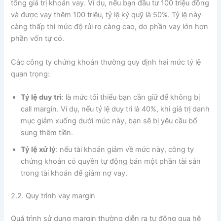
tổng giá trị khoản vay. Ví dụ, nếu bạn đầu tư 100 triệu đồng
và được vay thêm 100 triệu, tỷ lệ ký quỹ là 50%. Tỷ lệ này
càng thấp thì mức độ rủi ro càng cao, do phần vay lớn hơn
phần vốn tự có.
Các công ty chứng khoán thường quy định hai mức tỷ lệ
quan trọng:
Tỷ lệ duy trì
: là mức tối thiểu bạn cần giữ để không bị
call margin. Ví dụ, nếu tỷ lệ duy trì là 40%, khi giá trị danh
mục giảm xuống dưới mức này, bạn sẽ bị yêu cầu bổ
sung thêm tiền.
Tỷ lệ xử lý
: nếu tài khoản giảm về mức này, công ty
chứng khoán có quyền tự động bán một phần tài sản
trong tài khoản để giảm nợ vay.
2.2. Quy trình vay margin
Quá trình sử dụng margin thường diễn ra tự động qua hệ