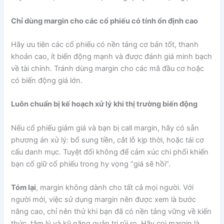
Chỉ dùng margin cho các cổ phiếu có tính ổn định cao
Hãy ưu tiên các cổ phiếu có nền tảng cơ bản tốt, thanh
khoản cao, ít biến động mạnh và được đánh giá minh bạch
về tài chính. Tránh dùng margin cho các mã đầu cơ hoặc
có biến động giá lớn.
Luôn chuẩn bị kế hoạch xử lý khi thị trường biến động
Nếu cổ phiếu giảm giá và bạn bị call margin, hãy có sẵn
phương án xử lý: bổ sung tiền, cắt lỗ kịp thời, hoặc tái cơ
cấu danh mục. Tuyệt đối không để cảm xúc chi phối khiến
bạn cố giữ cổ phiếu trong hy vọng “giá sẽ hồi”.
Tóm lại
, margin không dành cho tất cả mọi người. Với
người mới, việc sử dụng margin nên được xem là bước
nâng cao, chỉ nên thử khi bạn đã có nền tảng vững về kiến
thức, tâm lý và kỹ năng quản trị rủi ro. Hãy coi margin là