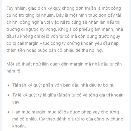
Tuy nhiên, giao dịch ký quỹ không đơn thuần là một công
cụ hỗ trợ tăng lợi nhuận. Đây là một hình thức đòn bẩy tài
chính, đồng nghĩa với việc rủi ro cũng sẽ nhân lên nếu thị
trường đi ngược kỳ vọng. Khi giá cổ phiếu giảm mạnh, nhà
đầu tư không chỉ bị lỗ vốn tự có mà còn đứng trước nguy
cơ bị call margin – tức công ty chứng khoán yêu cầu nạp
thêm tiền hoặc buộc bán cổ phiếu để thu hồi nợ.
Một số thuật ngữ liên quan đến margin mà nhà đầu tư cần
nắm rõ:
Tài sản ký quỹ: phần vốn ban đầu nhà đầu tư bỏ ra.
Tỷ lệ ký quỹ: tỷ lệ giữa tài sản tự có và tổng giá trị khoản
vay.
Hạn mức margin: mức tối đa được phép vay cho từng
mã cổ phiếu, tùy theo đánh giá rủi ro của công ty chứng
khoán.