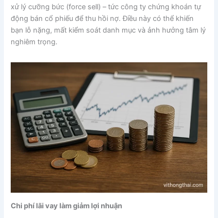
xử lý cưỡng bức (force sell) – tức công ty chứng khoán tự
động bán cổ phiếu để thu hồi nợ. Điều này có thể khiến
bạn lỗ nặng, mất kiểm soát danh mục và ảnh hưởng tâm lý
nghiêm trọng.
Chi phí lãi vay làm giảm lợi nhuận