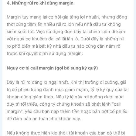
4. Những rủi ro khi dùng margin
Margin tuy mang lại cơ hội gia tăng lợi nhuận, nhưng đồng
thời cũng tiềm ẩn nhiều rủi ro lớn nếu nhà đầu tư không
kiểm soát tốt. Việc sử dụng đòn bẩy tài chính luôn đi kèm
với nguy cơ khuếch đại cả lãi lẫn lỗ. Dưới đây là những rủi
ro phổ biến mà bất kỳ nhà đầu tư nào cũng cần nắm rõ
trước khi quyết định sử dụng margin:
Nguy cơ bị call margin (gọi bổ sung ký quỹ)
Đây là rủi ro đáng lo ngại nhất. Khi thị trường đi xuống, giá
trị cổ phiếu trong danh mục giảm mạnh, tỷ lệ ký quỹ của tài
khoản cũng giảm theo. Nếu tỷ lệ này rơi xuống dưới mức
duy trì tối thiểu, công ty chứng khoán sẽ phát lệnh “call
margin”, yêu cầu bạn nạp thêm tiền hoặc bán bớt cổ phiếu
để đảm bảo an toàn cho khoản vay.
Nếu không thực hiện kịp thời, tài khoản của bạn có thể bị